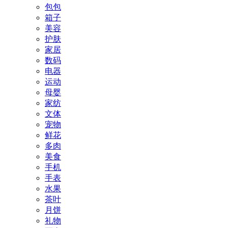
包包
箱子
美容
护肤
家居
数码
电器
运动
母婴
家纺
文体
宠物
鲜花
多肉
美食
手机
手表
水果
茶叶
月饼
礼物