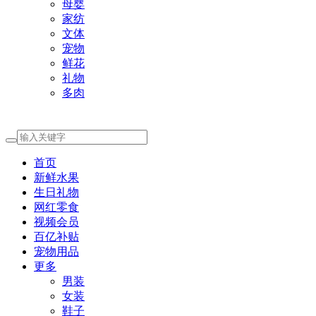
母婴
家纺
文体
宠物
鲜花
礼物
多肉
首页
新鲜水果
生日礼物
网红零食
视频会员
百亿补贴
宠物用品
更多
男装
女装
鞋子