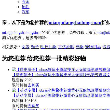
五金
配件
汽车
亲，以下是为您推荐的
mianjinfangshaibingsinan
折
mianjinfangshaibingsinan
的淘宝优惠券，免费领取，淘宝
mianjinf
淘宝优惠券，超级省钱哦~
相关搜索：
女装
|
鞋子
|
生日礼物
|
百亿补贴
|
宠物
|
宠物用品
|
包
为您推荐
给您推荐一批精彩好物
【特惠清仓】ubras舒适小胸聚拢显大无痕隐形透气夏薄
现售价:
79
79
限时特价
去购买
【活动专属】ubras小胸聚拢花瓣背心无痕隐形夏薄款文
现售价:
108
108
限时特价
去购买