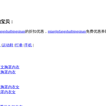
扣宝贝：
angshaibingsinan
的折扣优惠，
mianjinfangshaibingsinan
免费优惠券
包
|
运动鞋
|
打拳
|
手机
|
文胸罩内衣
胸罩内衣女