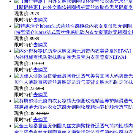
【断码特惠】内外文胸软钢圈模杯蕾丝软胶条无尺码夏季
现售价:
79
79
限时特价
去购买
[特惠清仓]ubras法式蕾丝性感纯欲内衣女夏薄款无钢圈
现售价:
89
89
限时特价
去购买
内外橙标零忧防滑抹胸文胸无肩带内衣美背夏NEIWAI
现售价:
169
169
限时特价
去购买
贝佳人薄款百搭蕾丝裹胸舒适透气美背文胸大码防走光抹
现售价:
238
258
限时特价
去购买
芬腾超薄无痕内衣女凉感无钢圈玫瑰精油养护顺滑透气防
现售价:
39.9
109.9
限时特价
去购买
金三塔桑蚕丝无钢圈真丝文胸聚拢舒适透气简约性感内衣