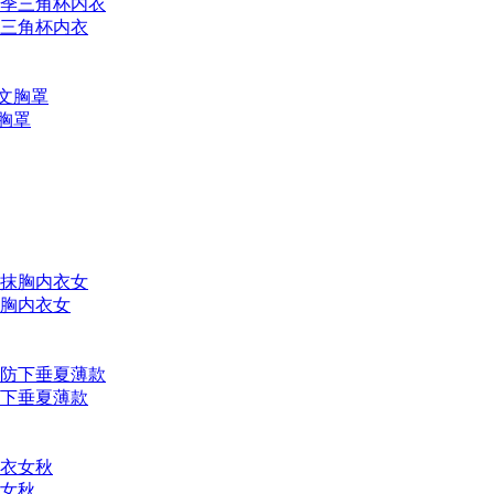
三角杯内衣
文胸罩
胸内衣女
下垂夏薄款
女秋