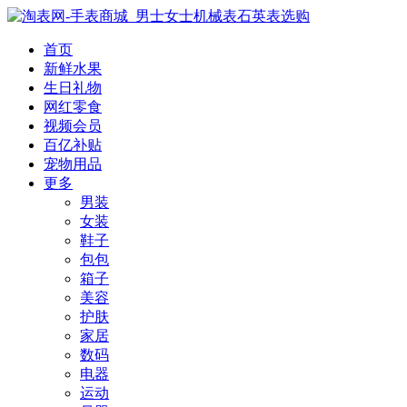
首页
新鲜水果
生日礼物
网红零食
视频会员
百亿补贴
宠物用品
更多
男装
女装
鞋子
包包
箱子
美容
护肤
家居
数码
电器
运动