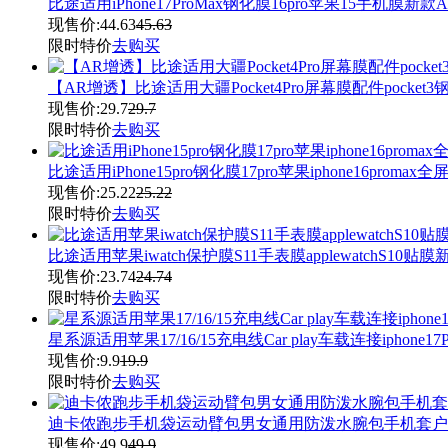
比途适用iPhone17ProMax钢化膜16pro苹果15手机膜
现售价:
44.63
45.63
限时特价
去购买
【AR增透】比途适用大疆Pocket4Pro屏幕膜配件poc
现售价:
29.7
29.7
限时特价
去购买
比途适用iPhone15pro钢化膜17pro苹果iphone16proma
现售价:
25.22
25.22
限时特价
去购买
比途适用苹果iwatch保护膜S11手表膜applewatchS10
现售价:
23.74
24.74
限时特价
去购买
星系源适用苹果17/16/15充电线Car play车载连接iphon
现售价:
9.9
19.9
限时特价
去购买
迪卡侬跑步手机袋运动臂包男女通用防泼水腕包手机套户外
现售价:
49.9
49.9