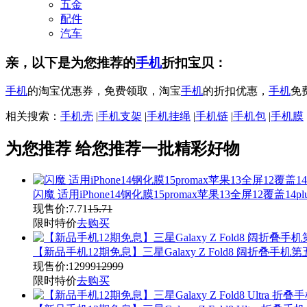
五金
配件
汽车
亲，以下是为您推荐的
手机
折扣宝贝：
手机
的淘宝优惠券，免费领取，淘宝
手机
的折扣优惠，
手机
免
相关搜索：
手机壳
|
手机支架
|
手机挂绳
|
手机链
|
手机包
|
手机膜
为您推荐
给您推荐一批精彩好物
闪魔 适用iPhone14钢化膜15promax苹果13全屏12覆盖14p
现售价:
7.71
15.71
限时特价
去购买
【新品手机12期免息】三星Galaxy Z Fold8 阔折叠
现售价:
12999
12999
限时特价
去购买