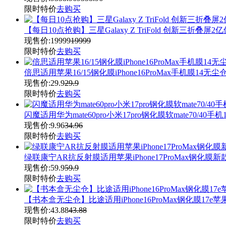
限时特价
去购买
【每日10点抢购】三星Galaxy Z TriFold 创新三折
现售价:
19999
19999
限时特价
去购买
倍思适用苹果16/15钢化膜iPhone16ProMax手机膜14无
现售价:
29.9
29.9
限时特价
去购买
闪魔适用华为mate60pro小米17pro钢化膜软mate70/40手机15膜
现售价:
9.96
34.96
限时特价
去购买
绿联康宁AR抗反射膜适用苹果iPhone17ProMax钢化膜新款
现售价:
59.9
59.9
限时特价
去购买
【书本盒无尘仓】比途适用iPhone16ProMax钢化膜17e
现售价:
43.88
43.88
限时特价
去购买