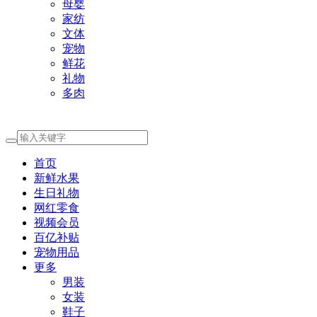
母婴
家纺
文体
宠物
鲜花
礼物
多肉
首页
新鲜水果
生日礼物
网红零食
视频会员
百亿补贴
宠物用品
更多
男装
女装
鞋子