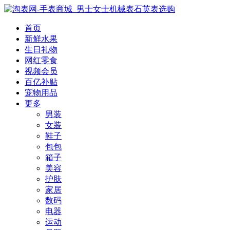
首页
新鲜水果
生日礼物
网红零食
视频会员
百亿补贴
宠物用品
更多
男装
女装
鞋子
包包
箱子
美容
护肤
家居
数码
电器
运动