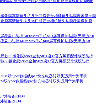
新款Air无黑边超清无尘仓14pm防尘防窥护眼屏幕保护贴膜plus
ket3钢化膜高清镜头抗反光口袋云台相机镜头贴膜覆盖保护膜
x全屏覆盖13防摔14ProMax手机plus屏幕保护贴膜e无黑边Air
贴膜新款S9钢化膜series全包S8水凝s7官方屏幕配件软膜防摔
e17PM双typec数据线ipad快充电器转双头适用华为手机
装备RFD4