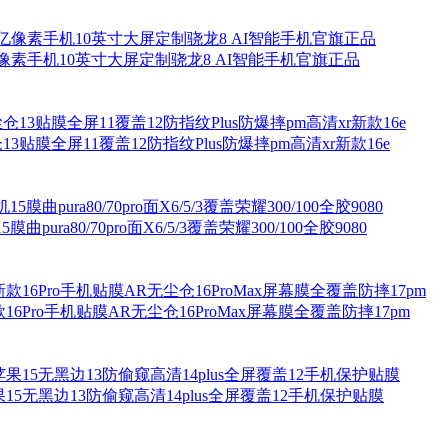
叠屏2亿像素手机10英寸大屏定制骁龙8 AI智能手机官旗正品
尘仓13贴膜全屏11覆盖12防指纹Plus防爆摔pm高清xr新款16e
曲pura80/70pro面X6/5/3覆盖荣耀300/100全胶9080
16Pro手机贴膜AR无尘仓16ProMax屏幕膜全覆盖防摔17pm
苹果15无黑边13防偷窥高清14plus全屏覆盖12手机保护贴膜