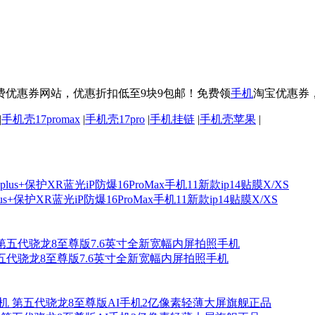
费优惠券网站，优惠折扣低至9块9包邮！免费领
手机
淘宝优惠券
|
手机壳17promax
|
手机壳17pro
|
手机挂链
|
手机壳苹果
|
lus+保护XR蓝光iP防爆16ProMax手机11新款ip14贴膜X/XS
手机第五代骁龙8至尊版7.6英寸全新宽幅内屏拍照手机