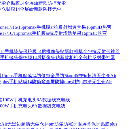
5无尘仓贴膜14全屏air新款防摔无尘
7/16/15promax手机膜ar抗反射增透苹果16pm3D热弯
Pro/15手机镜头保护膜14后摄像头贴新款相机全包抗反射带神器
15plus手机贴膜14防偷窥全屏防摔pm保护ip超清无尘仓Air
荣耀100W手机充电头6A数据线充电线