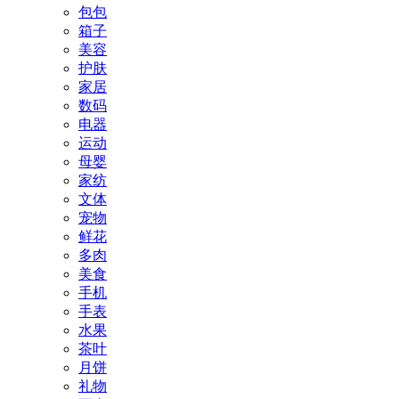
包包
箱子
美容
护肤
家居
数码
电器
运动
母婴
家纺
文体
宠物
鲜花
多肉
美食
手机
手表
水果
茶叶
月饼
礼物