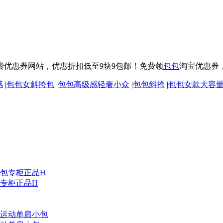
费优惠券网站，优惠折扣低至9块9包邮！免费领
包包
淘宝优惠券
感
|
包包女斜挎包
|
包包高级感轻奢小众
|
包包斜挎
|
包包女款大容
专柜正品H