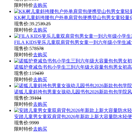
限时特价
去购买
KK树儿童斜挎腰包户外单肩背包便携登山包男女童轻量
现售价:
39.25
39.25
限时特价
去购买
FILA KIDS斐乐儿童双肩背包男女童一到六年级小学生
现售价:
578
578
限时特价
去购买
诺狐护脊减负书包小学生三到六年级大容量包包男女初高
现售价:
119
439
限时特价
去购买
诺狐儿童斜挎包男童女孩幼儿园书包2026新款包包学院
现售价:
39
104
限时特价
去购买
安踏儿童男女童双肩背包2026年新款上新大容量防水轻
现售价:
99
99
限时特价
去购买