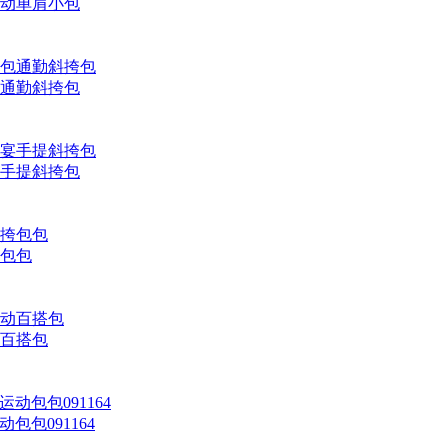
动单肩小包
通勤斜挎包
手提斜挎包
挎包包
百搭包
包091164