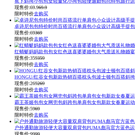
蕉下斜挎小包包女轻量化小挎包轻便通勤包托特包旅行运
现售价:
69.9
69.9
限时特价
去购买
卓诗尼包包特价时尚百搭流行单肩包小众设计高级手提包
现售价:
69
369
限时特价
去购买
红蜻蜓妈妈款包包女红色送喜婆婆婚包大气质送礼物婚宴
现售价:
359
359
限时特价
去购买
HONGU/红谷女包新款热销百搭枕头包波士顿包百搭斜
现售价:
269
269
限时特价
去购买
霸王茶姬包包女网兜包斜跨包单肩包女包新款女春夏运动
现售价:
59
69
限时特价
去购买
户外通勤旅游轻便大容量双肩背包PUMA彪马官方蓝色运动包
现售价:
99
99