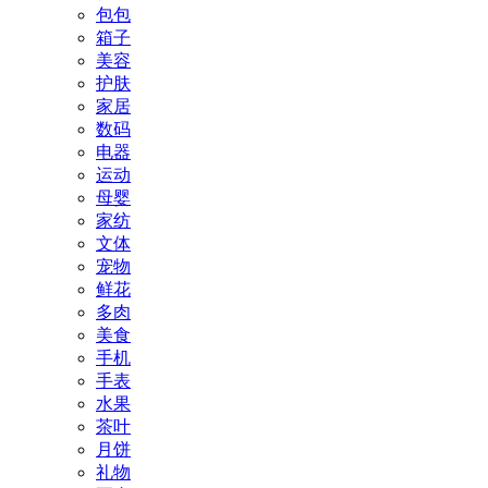
包包
箱子
美容
护肤
家居
数码
电器
运动
母婴
家纺
文体
宠物
鲜花
多肉
美食
手机
手表
水果
茶叶
月饼
礼物