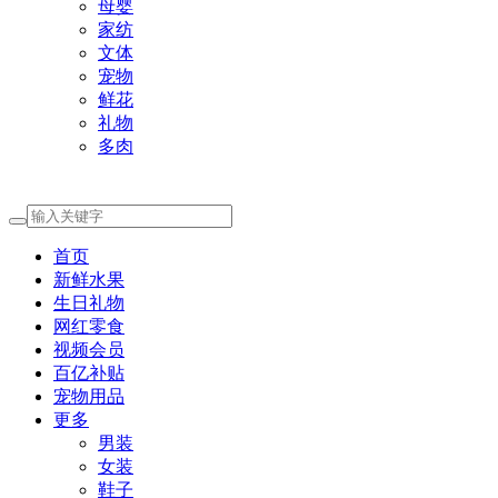
母婴
家纺
文体
宠物
鲜花
礼物
多肉
首页
新鲜水果
生日礼物
网红零食
视频会员
百亿补贴
宠物用品
更多
男装
女装
鞋子