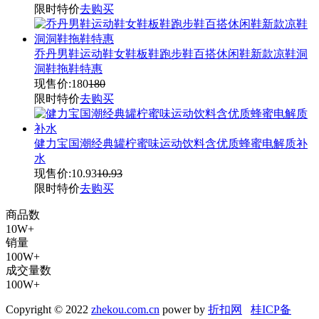
限时特价
去购买
乔丹男鞋运动鞋女鞋板鞋跑步鞋百搭休闲鞋新款凉鞋洞
洞鞋拖鞋特惠
现售价:
180
180
限时特价
去购买
健力宝国潮经典罐柠蜜味运动饮料含优质蜂蜜电解质补
水
现售价:
10.93
10.93
限时特价
去购买
商品数
10W+
销量
100W+
成交量数
100W+
Copyright © 2022
zhekou.com.cn
power by
折扣网
桂ICP备