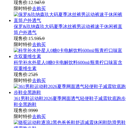
现售价:
12.9
47.9
限时特价
去购买
保罗&玖纳森玖大码夏季冰丝裤男运动裤速干休闲裤直
筒户外透气
现售价:
15.9
35.9
限时特价
去购买
科学补水外星人0糖0卡电解饮料600ml/瓶青柠口味富含
双重维生素
现售价:
25
25
限时特价
去购买
361男鞋运动鞋2026夏季网面透气轻便鞋子减震软底跑步
鞋全黑跑鞋
现售价:
99
99
限时特价
去购买