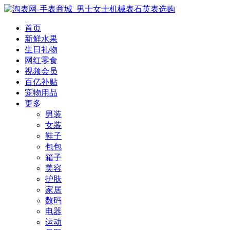
首页
新鲜水果
生日礼物
网红零食
视频会员
百亿补贴
宠物用品
更多
男装
女装
鞋子
包包
箱子
美容
护肤
家居
数码
电器
运动