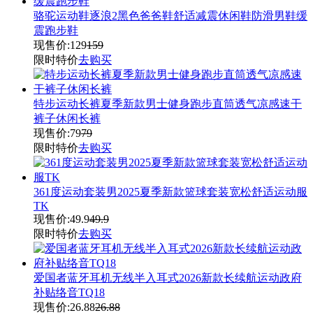
骆驼运动鞋逐浪2黑色爸爸鞋舒适减震休闲鞋防滑男鞋缓
震跑步鞋
现售价:
129
159
限时特价
去购买
特步运动长裤夏季新款男士健身跑步直筒透气凉感速干
裤子休闲长裤
现售价:
79
79
限时特价
去购买
361度运动套装男2025夏季新款篮球套装宽松舒适运动服
TK
现售价:
49.9
49.9
限时特价
去购买
爱国者蓝牙耳机无线半入耳式2026新款长续航运动政府
补贴络音TQ18
现售价:
26.88
26.88