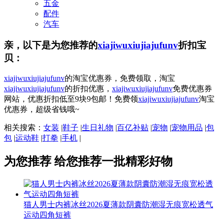
五金
配件
汽车
亲，以下是为您推荐的
xiajiwuxiujiajufunv
折扣宝
贝：
xiajiwuxiujiajufunv
的淘宝优惠券，免费领取，淘宝
xiajiwuxiujiajufunv
的折扣优惠，
xiajiwuxiujiajufunv
免费优惠券
网站，优惠折扣低至9块9包邮！免费领
xiajiwuxiujiajufunv
淘宝
优惠券，超级省钱哦~
相关搜索：
女装
|
鞋子
|
生日礼物
|
百亿补贴
|
宠物
|
宠物用品
|
包
包
|
运动鞋
|
打拳
|
手机
|
为您推荐
给您推荐一批精彩好物
猫人男士内裤冰丝2026夏薄款阴囊防潮湿无痕宽松透气
运动四角短裤