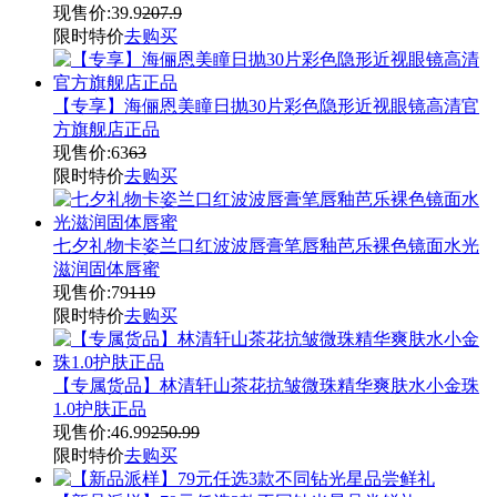
现售价:
39.9
207.9
限时特价
去购买
【专享】海俪恩美瞳日抛30片彩色隐形近视眼镜高清官
方旗舰店正品
现售价:
63
63
限时特价
去购买
七夕礼物卡姿兰口红波波唇膏笔唇釉芭乐裸色镜面水光
滋润固体唇蜜
现售价:
79
119
限时特价
去购买
【专属货品】林清轩山茶花抗皱微珠精华爽肤水小金珠
1.0护肤正品
现售价:
46.99
250.99
限时特价
去购买