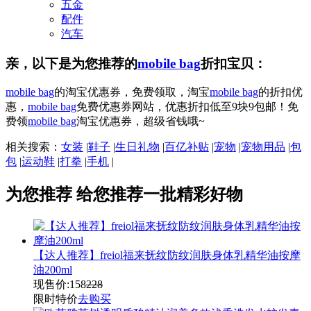
五金
配件
汽车
亲，以下是为您推荐的
mobile bag
折扣宝贝：
mobile bag
的淘宝优惠券，免费领取，淘宝
mobile bag
的折扣优
惠，
mobile bag
免费优惠券网站，优惠折扣低至9块9包邮！免
费领
mobile bag
淘宝优惠券，超级省钱哦~
相关搜索：
女装
|
鞋子
|
生日礼物
|
百亿补贴
|
宠物
|
宠物用品
|
包
包
|
运动鞋
|
打拳
|
手机
|
为您推荐
给您推荐一批精彩好物
【达人推荐】freiol福来抚纹防纹润肤身体乳精华油按摩
油200ml
现售价:
158
228
限时特价
去购买