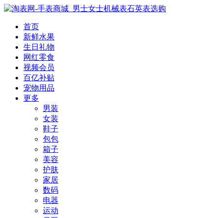
首页
新鲜水果
生日礼物
网红零食
视频会员
百亿补贴
宠物用品
更多
男装
女装
鞋子
包包
箱子
美容
护肤
家居
数码
电器
运动