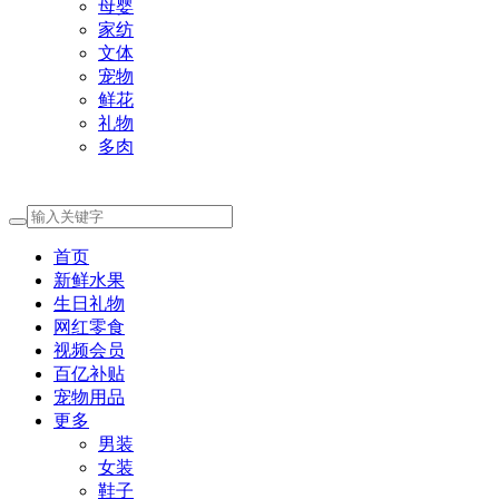
母婴
家纺
文体
宠物
鲜花
礼物
多肉
首页
新鲜水果
生日礼物
网红零食
视频会员
百亿补贴
宠物用品
更多
男装
女装
鞋子