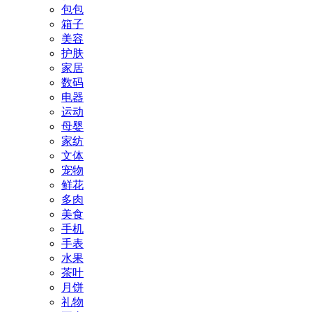
包包
箱子
美容
护肤
家居
数码
电器
运动
母婴
家纺
文体
宠物
鲜花
多肉
美食
手机
手表
水果
茶叶
月饼
礼物