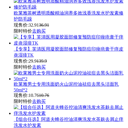
欧莱雅茶树透明质酸精油润养多效浅香洗发水护发素修
护防毛躁
现售价:
32.91
36.91
限时特价
去购买
【专享】芙清医用凝胶面部修复预防痘印痤疮膏干痒皮
炎湿疹TK
现售价:
29.9
139.9
限时特价
去购买
欧莱雅男士专用洗面奶火山泥控油祛痘去黑头洁面乳
50ml*2
现售价:
10.76
10.76
限时特价
去购买
【组合任选】阿道夫蜂谷控油清爽洗发水茶麸去屑止痒
洗发水护发素