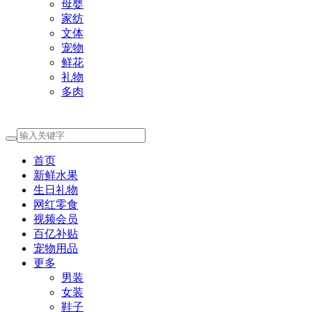
母婴
家纺
文体
宠物
鲜花
礼物
多肉
首页
新鲜水果
生日礼物
网红零食
视频会员
百亿补贴
宠物用品
更多
男装
女装
鞋子