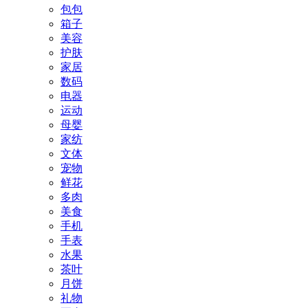
包包
箱子
美容
护肤
家居
数码
电器
运动
母婴
家纺
文体
宠物
鲜花
多肉
美食
手机
手表
水果
茶叶
月饼
礼物