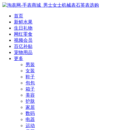
首页
新鲜水果
生日礼物
网红零食
视频会员
百亿补贴
宠物用品
更多
男装
女装
鞋子
包包
箱子
美容
护肤
家居
数码
电器
运动