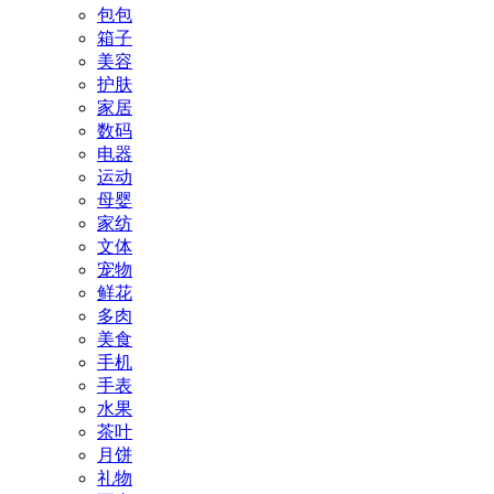
包包
箱子
美容
护肤
家居
数码
电器
运动
母婴
家纺
文体
宠物
鲜花
多肉
美食
手机
手表
水果
茶叶
月饼
礼物