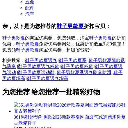
五金
配件
汽车
亲，以下是为您推荐的
鞋子男款夏
折扣宝贝：
鞋子男款夏
的淘宝优惠券，免费领取，淘宝
鞋子男款夏
的折扣
优惠，
鞋子男款夏
免费优惠券网站，优惠折扣低至9块9包邮！
免费领
鞋子男款夏
淘宝优惠券，超级省钱哦~
相关搜索：
鞋子男款夏透气
|
鞋子男款夏季
|
鞋子男款夏薄款透
气防臭
|
鞋子男款夏透气板鞋
|
鞋子男款夏板鞋
|
鞋子男款夏透
气运动
|
鞋子男款夏运动鞋
|
鞋子男款夏季透气防臭防滑
|
鞋子
男款夏增高
|
鞋子男款夏透气增高
|
为您推荐
给您推荐一批精彩好物
361男鞋运动鞋男款2026新款春夏网面透气减震跑步鞋复
古老爹鞋子