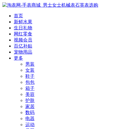
首页
新鲜水果
生日礼物
网红零食
视频会员
百亿补贴
宠物用品
更多
男装
女装
鞋子
包包
箱子
美容
护肤
家居
数码
电器
运动