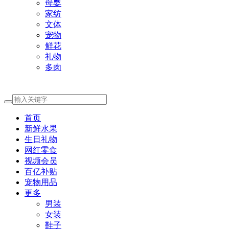
母婴
家纺
文体
宠物
鲜花
礼物
多肉
首页
新鲜水果
生日礼物
网红零食
视频会员
百亿补贴
宠物用品
更多
男装
女装
鞋子