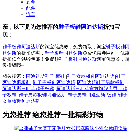
五金
配件
汽车
亲，以下是为您推荐的
鞋子板鞋阿迪达斯
折扣宝
贝：
鞋子板鞋阿迪达斯
的淘宝优惠券，免费领取，淘宝
鞋子板鞋阿
迪达斯
的折扣优惠，
鞋子板鞋阿迪达斯
免费优惠券网站，优惠
折扣低至9块9包邮！免费领
鞋子板鞋阿迪达斯
淘宝优惠券，超
级省钱哦~
相关搜索：
阿迪达斯鞋子 板鞋
|
鞋子女款板鞋阿迪达斯
|
鞋子
阿迪达斯板鞋
|
鞋子男板鞋阿迪达斯
|
阿迪达斯鞋子男款板鞋
|
阿迪达斯三叶草鞋子板鞋
|
阿迪达斯三叶草官方旗舰店男士鞋
子板鞋
|
鞋子男款板鞋阿迪达斯
|
鞋子男鞋阿迪达斯 板鞋
|
鞋子
女童板鞋阿迪达斯
|
为您推荐
给您推荐一批精彩好物