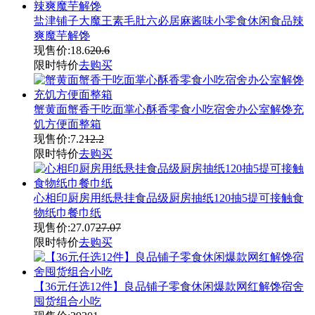
盐津铺子大魔王素毛肚六必居麻酱味小零食休闲食品辣
爽魔芋解馋
现售价:
18.6
20.6
限时特价
去购买
蟹黄面蟹香干吃面掌心酥香零食小吃宿舍办公室解馋充
饥方便面整箱
现售价:
7.2
12.2
限时特价
去购买
心相印厨房用纸悬挂食品级厨房抽纸120抽5提可接触食
物纸巾餐巾纸
现售价:
27.07
27.07
限时特价
去购买
【36元任选12件】良品铺子零食休闲爆款网红解馋宿舍
囤货组合小吃