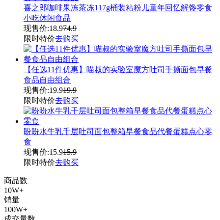
喜之郎咖啡果冻茶冻117g桶装粘粉儿童年回忆解馋零食
小吃休闲食品
现售价:
18.9
74.9
限时特价
去购买
【任选11件优惠】喵叔的实验室魔方吐司手撕面包早餐
食品自由组合
现售价:
19.9
19.9
限时特价
去购买
盼盼水牛乳千层吐司面包整箱早餐食品代餐蛋糕点心零
食
现售价:
15.9
15.9
限时特价
去购买
商品数
10W+
销量
100W+
成交量数