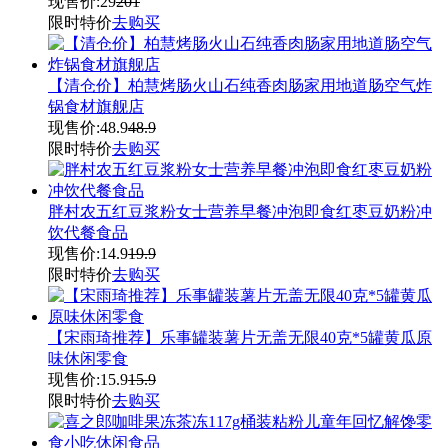
现售价:
29
201
限时特价
去购买
【清仓价】柏慧烤肠火山石纯香肉肠家用地道肠空气炸
锅食材旗舰店
现售价:
48.9
48.9
限时特价
去购买
胖村农五红豆浆粉女士营养早餐冲泡即食红枣豆奶粉冲
饮代餐食品
现售价:
14.9
19.9
限时特价
去购买
【宋雨琦推荐】乐事罐装薯片无盖无限40克*5罐黄瓜原
味休闲零食
现售价:
15.9
15.9
限时特价
去购买