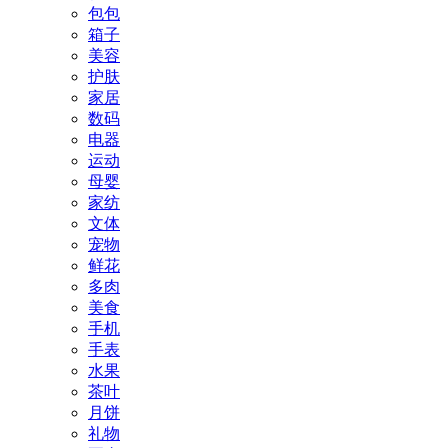
包包
箱子
美容
护肤
家居
数码
电器
运动
母婴
家纺
文体
宠物
鲜花
多肉
美食
手机
手表
水果
茶叶
月饼
礼物