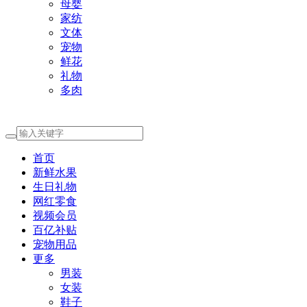
母婴
家纺
文体
宠物
鲜花
礼物
多肉
首页
新鲜水果
生日礼物
网红零食
视频会员
百亿补贴
宠物用品
更多
男装
女装
鞋子