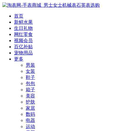
首页
新鲜水果
生日礼物
网红零食
视频会员
百亿补贴
宠物用品
更多
男装
女装
鞋子
包包
箱子
美容
护肤
家居
数码
电器
运动