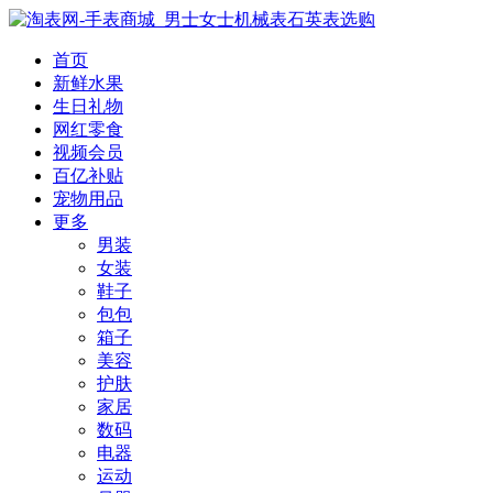
首页
新鲜水果
生日礼物
网红零食
视频会员
百亿补贴
宠物用品
更多
男装
女装
鞋子
包包
箱子
美容
护肤
家居
数码
电器
运动