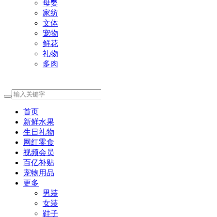
母婴
家纺
文体
宠物
鲜花
礼物
多肉
首页
新鲜水果
生日礼物
网红零食
视频会员
百亿补贴
宠物用品
更多
男装
女装
鞋子