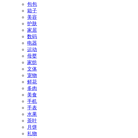
包包
箱子
美容
护肤
家居
数码
电器
运动
母婴
家纺
文体
宠物
鲜花
多肉
美食
手机
手表
水果
茶叶
月饼
礼物