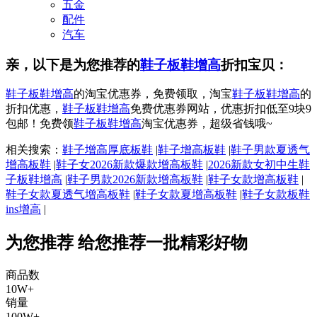
五金
配件
汽车
亲，以下是为您推荐的
鞋子板鞋增高
折扣宝贝：
鞋子板鞋增高
的淘宝优惠券，免费领取，淘宝
鞋子板鞋增高
的
折扣优惠，
鞋子板鞋增高
免费优惠券网站，优惠折扣低至9块9
包邮！免费领
鞋子板鞋增高
淘宝优惠券，超级省钱哦~
相关搜索：
鞋子增高厚底板鞋
|
鞋子增高板鞋
|
鞋子男款夏透气
增高板鞋
|
鞋子女2026新款爆款增高板鞋
|
2026新款女初中生鞋
子板鞋增高
|
鞋子男款2026新款增高板鞋
|
鞋子女款增高板鞋
|
鞋子女款夏透气增高板鞋
|
鞋子女款夏增高板鞋
|
鞋子女款板鞋
ins增高
|
为您推荐
给您推荐一批精彩好物
商品数
10W+
销量
100W+