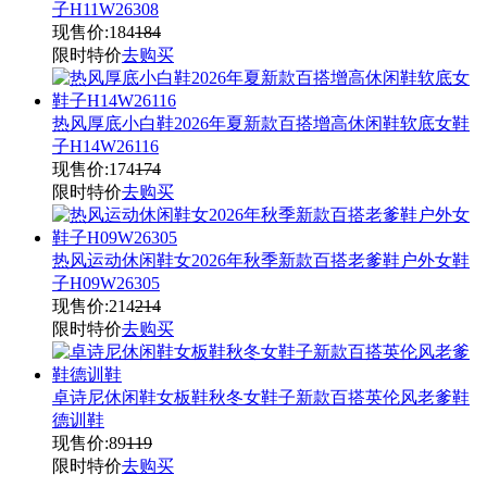
子H11W26308
现售价:
184
184
限时特价
去购买
热风厚底小白鞋2026年夏新款百搭增高休闲鞋软底女鞋
子H14W26116
现售价:
174
174
限时特价
去购买
热风运动休闲鞋女2026年秋季新款百搭老爹鞋户外女鞋
子H09W26305
现售价:
214
214
限时特价
去购买
卓诗尼休闲鞋女板鞋秋冬女鞋子新款百搭英伦风老爹鞋
德训鞋
现售价:
89
119
限时特价
去购买