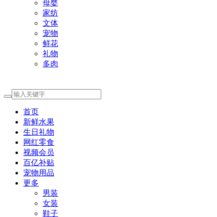
母婴
家纺
文体
宠物
鲜花
礼物
多肉
首页
新鲜水果
生日礼物
网红零食
视频会员
百亿补贴
宠物用品
更多
男装
女装
鞋子