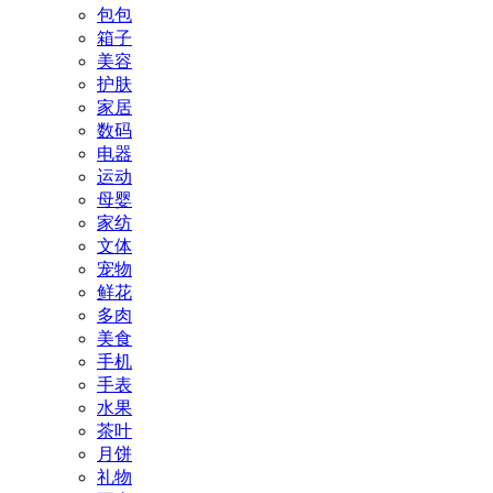
包包
箱子
美容
护肤
家居
数码
电器
运动
母婴
家纺
文体
宠物
鲜花
多肉
美食
手机
手表
水果
茶叶
月饼
礼物