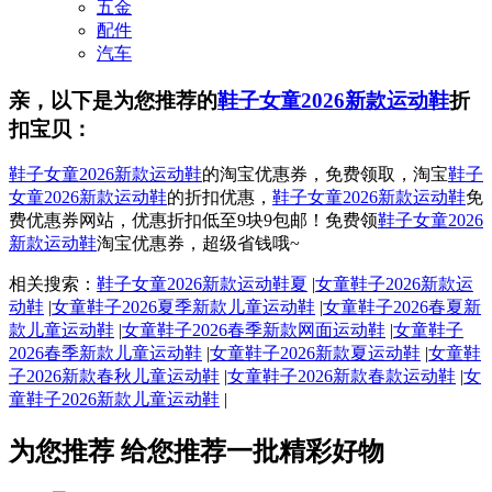
五金
配件
汽车
亲，以下是为您推荐的
鞋子女童2026新款运动鞋
折
扣宝贝：
鞋子女童2026新款运动鞋
的淘宝优惠券，免费领取，淘宝
鞋子
女童2026新款运动鞋
的折扣优惠，
鞋子女童2026新款运动鞋
免
费优惠券网站，优惠折扣低至9块9包邮！免费领
鞋子女童2026
新款运动鞋
淘宝优惠券，超级省钱哦~
相关搜索：
鞋子女童2026新款运动鞋夏
|
女童鞋子2026新款运
动鞋
|
女童鞋子2026夏季新款儿童运动鞋
|
女童鞋子2026春夏新
款儿童运动鞋
|
女童鞋子2026春季新款网面运动鞋
|
女童鞋子
2026春季新款儿童运动鞋
|
女童鞋子2026新款夏运动鞋
|
女童鞋
子2026新款春秋儿童运动鞋
|
女童鞋子2026新款春款运动鞋
|
女
童鞋子2026新款儿童运动鞋
|
为您推荐
给您推荐一批精彩好物