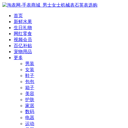
首页
新鲜水果
生日礼物
网红零食
视频会员
百亿补贴
宠物用品
更多
男装
女装
鞋子
包包
箱子
美容
护肤
家居
数码
电器
运动