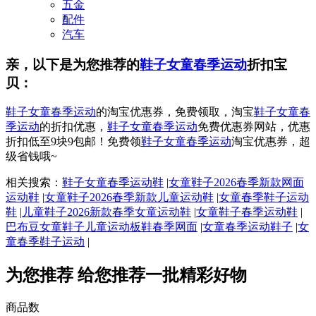
五金
配件
汽车
亲，以下是为您推荐的
鞋子女童春季运动
折扣宝
贝：
鞋子女童春季运动
的淘宝优惠券，免费领取，淘宝
鞋子女童春
季运动
的折扣优惠，
鞋子女童春季运动
免费优惠券网站，优惠
折扣低至9块9包邮！免费领
鞋子女童春季运动
淘宝优惠券，超
级省钱哦~
相关搜索：
鞋子女童春季运动鞋
|
女童鞋子2026春季新款网面
运动鞋
|
女童鞋子2026春季新款儿童运动鞋
|
女童春季鞋子运动
鞋
|
儿童鞋子2026新款春季女童运动鞋
|
女童鞋子春季运动鞋
|
巴布豆女童鞋子儿童运动板鞋春季网面
|
女童春季运动鞋子
|
女
童春季鞋子运动
|
为您推荐
给您推荐一批精彩好物
商品数