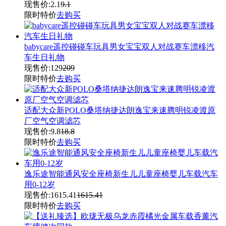
现售价:
2.1
9.1
限时特价
去购买
babycare遥控碰碰车玩具男女宝宝双人对战赛车漂移汽
车生日礼物
现售价:
129
209
限时特价
去购买
适配大众新POLO桑塔纳捷达朗逸宝来速腾明锐凌渡原
厂空气空调滤芯
现售价:
9.8
18.8
限时特价
去购买
逸乐途智能通风安全座椅新生儿儿童座椅婴儿车载汽车
用0-12岁
现售价:
1615.41
1615.41
限时特价
去购买