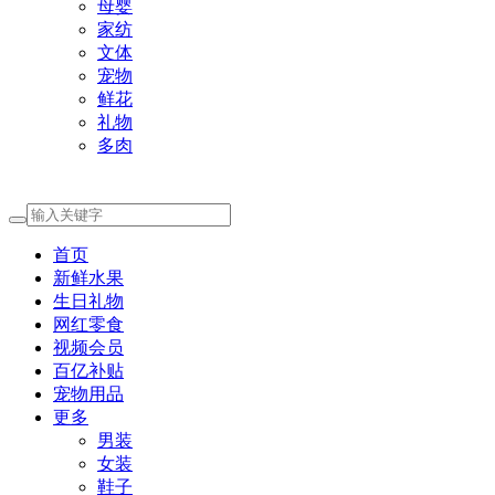
母婴
家纺
文体
宠物
鲜花
礼物
多肉
首页
新鲜水果
生日礼物
网红零食
视频会员
百亿补贴
宠物用品
更多
男装
女装
鞋子