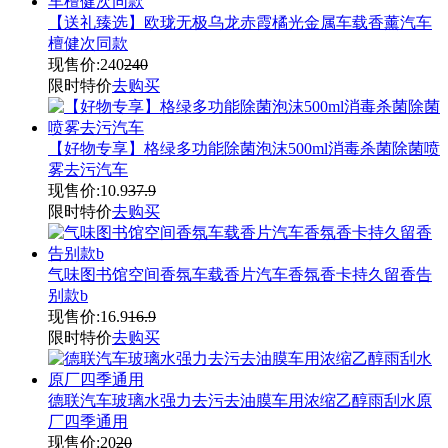
【送礼臻选】欧珑无极乌龙赤霞橘光金属车载香薰汽车
檀健次同款
现售价:
240
240
限时特价
去购买
【好物专享】格绿多功能除菌泡沫500ml消毒杀菌除菌喷
雾去污汽车
现售价:
10.9
37.9
限时特价
去购买
气味图书馆空间香氛车载香片汽车香氛香卡持久留香告
别款b
现售价:
16.9
16.9
限时特价
去购买
德联汽车玻璃水强力去污去油膜车用浓缩乙醇雨刮水原
厂四季通用
现售价:
20
20