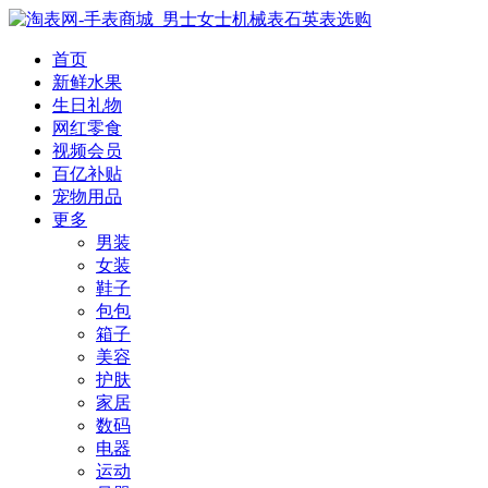
首页
新鲜水果
生日礼物
网红零食
视频会员
百亿补贴
宠物用品
更多
男装
女装
鞋子
包包
箱子
美容
护肤
家居
数码
电器
运动