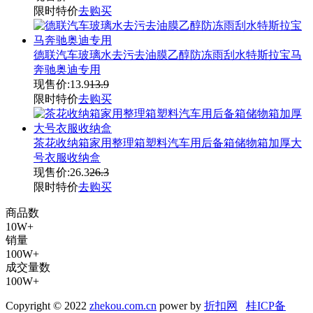
限时特价
去购买
德联汽车玻璃水去污去油膜乙醇防冻雨刮水特斯拉宝马
奔驰奥迪专用
现售价:
13.9
13.9
限时特价
去购买
茶花收纳箱家用整理箱塑料汽车用后备箱储物箱加厚大
号衣服收纳盒
现售价:
26.3
26.3
限时特价
去购买
商品数
10W+
销量
100W+
成交量数
100W+
Copyright © 2022
zhekou.com.cn
power by
折扣网
桂ICP备