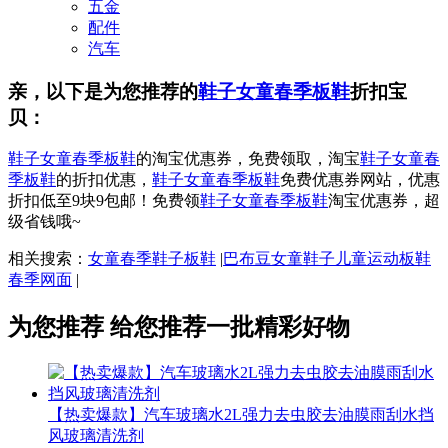
五金
配件
汽车
亲，以下是为您推荐的
鞋子女童春季板鞋
折扣宝
贝：
鞋子女童春季板鞋
的淘宝优惠券，免费领取，淘宝
鞋子女童春
季板鞋
的折扣优惠，
鞋子女童春季板鞋
免费优惠券网站，优惠
折扣低至9块9包邮！免费领
鞋子女童春季板鞋
淘宝优惠券，超
级省钱哦~
相关搜索：
女童春季鞋子板鞋
|
巴布豆女童鞋子儿童运动板鞋
春季网面
|
为您推荐
给您推荐一批精彩好物
【热卖爆款】汽车玻璃水2L强力去虫胶去油膜雨刮水挡
风玻璃清洗剂