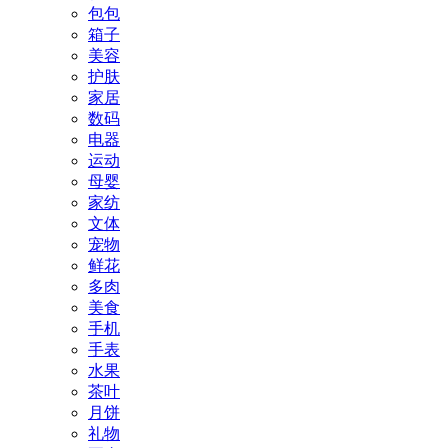
包包
箱子
美容
护肤
家居
数码
电器
运动
母婴
家纺
文体
宠物
鲜花
多肉
美食
手机
手表
水果
茶叶
月饼
礼物