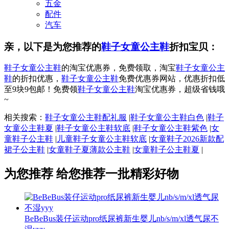
五金
配件
汽车
亲，以下是为您推荐的
鞋子女童公主鞋
折扣宝贝：
鞋子女童公主鞋
的淘宝优惠券，免费领取，淘宝
鞋子女童公主
鞋
的折扣优惠，
鞋子女童公主鞋
免费优惠券网站，优惠折扣低
至9块9包邮！免费领
鞋子女童公主鞋
淘宝优惠券，超级省钱哦
~
相关搜索：
鞋子女童公主鞋配礼服
|
鞋子女童公主鞋白色
|
鞋子
女童公主鞋夏
|
鞋子女童公主鞋软底
|
鞋子女童公主鞋紫色
|
女
童鞋子公主鞋
|
儿童鞋子女童公主鞋软底
|
女童鞋子2026新款配
裙子公主鞋
|
女童鞋子夏薄款公主鞋
|
女童鞋子公主鞋夏
|
为您推荐
给您推荐一批精彩好物
BeBeBus装仔运动pro纸尿裤新生婴儿nb/s/m/xl透气尿不