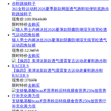
361女鞋运动鞋2026夏季新款网面透气跑鞋轻便软底跑步
鞋跳操鞋子
现售价:
109.99
119.99
限时特价
去购买
猫人男士内裤冰丝2026夏薄款阴囊防潮湿无痕宽松透气
运动四角短裤
现售价:
12.9
47.9
限时特价
去购买
【疯四】美津浓新款透气缓震复古运动老爹鞋跑步鞋
RACER S
现售价:
378
378
限时特价
去购买
支链氨基酸bcaa术营养粉后特殊膳食营养250g放营养疗
补充化善力倍