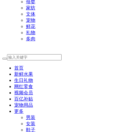
母婴
家纺
文体
宠物
鲜花
礼物
多肉
首页
新鲜水果
生日礼物
网红零食
视频会员
百亿补贴
宠物用品
更多
男装
女装
鞋子