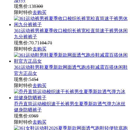
湿yyy
现售价:
138
300
限时特价
去购买
361运动裤男裤夏季收口梭织长裤宽松直筒速干裤男休闲
九分裤裤子
现售价:
70.71
104.71
限时特价
去购买
361运动鞋男鞋夏季新款网面透气跑步鞋减震百搭休闲鞋
官方正品女
现售价:
54
54
限时特价
去购买
乔丹直筒运动梭织速干长裤男生夏季新款透气弹力冰丝
健身防晒裤子
现售价:
69
69
限时特价
去购买