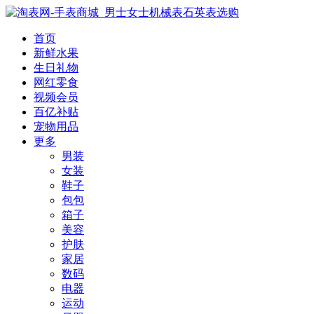
首页
新鲜水果
生日礼物
网红零食
视频会员
百亿补贴
宠物用品
更多
男装
女装
鞋子
包包
箱子
美容
护肤
家居
数码
电器
运动