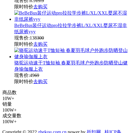
现售价:
6.9
19.9
限时特价
去购买
BeBeBus装仔运动pro拉拉学步裤L/XL/XXL婴尿不湿非
纸尿裤yyy
现售价:
138
300
限时特价
去购买
骆驼运动速干T恤短袖 春夏羽毛球户外跑步防晒登山健
身瑜伽服上衣
现售价:
49
69
限时特价
去购买
商品数
10W+
销量
100W+
成交量数
100W+
Copyright © 2022
zhekou.com.cn
power by
折扣网
桂ICP备