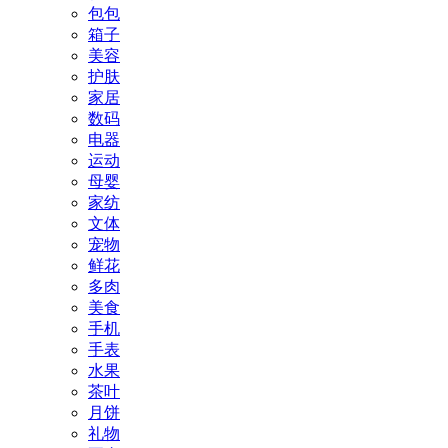
包包
箱子
美容
护肤
家居
数码
电器
运动
母婴
家纺
文体
宠物
鲜花
多肉
美食
手机
手表
水果
茶叶
月饼
礼物