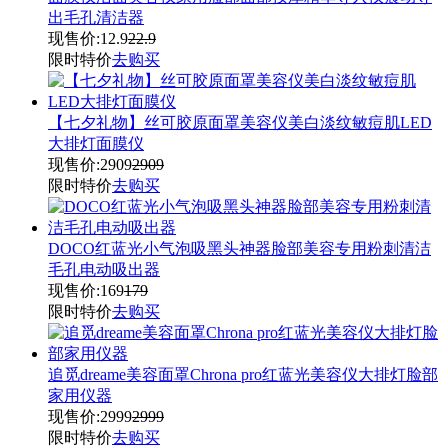
出毛孔清洁器
现售价:
12.9
22.9
限时特价
去购买
【七夕礼物】丝可胶原面罩美容仪美白淡纹敏痘肌LED
大排灯面膜仪
现售价:
2909
2909
限时特价
去购买
DOCO红蓝光小气泡吸黑头神器脸部美容专用粉刺清洁
毛孔电动吸出器
现售价:
169
179
限时特价
去购买
追觅dreame美容面罩Chrona pro红蓝光美容仪大排灯脸部
家用仪器
现售价:
2999
2999
限时特价
去购买