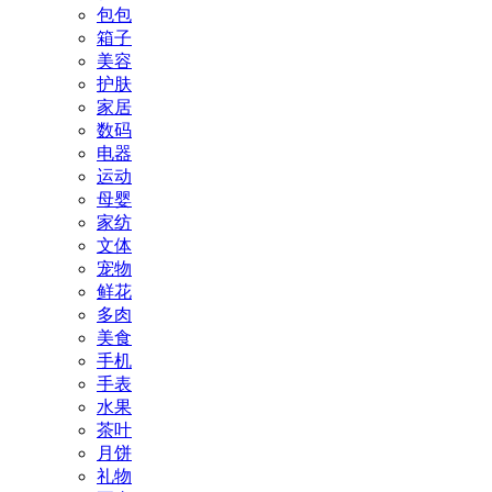
包包
箱子
美容
护肤
家居
数码
电器
运动
母婴
家纺
文体
宠物
鲜花
多肉
美食
手机
手表
水果
茶叶
月饼
礼物