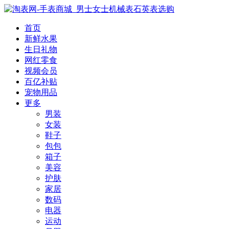
首页
新鲜水果
生日礼物
网红零食
视频会员
百亿补贴
宠物用品
更多
男装
女装
鞋子
包包
箱子
美容
护肤
家居
数码
电器
运动