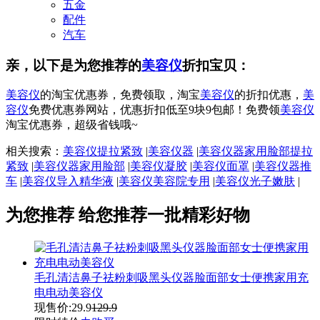
五金
配件
汽车
亲，以下是为您推荐的
美容仪
折扣宝贝：
美容仪
的淘宝优惠券，免费领取，淘宝
美容仪
的折扣优惠，
美
容仪
免费优惠券网站，优惠折扣低至9块9包邮！免费领
美容仪
淘宝优惠券，超级省钱哦~
相关搜索：
美容仪提拉紧致
|
美容仪器
|
美容仪器家用脸部提拉
紧致
|
美容仪器家用脸部
|
美容仪凝胶
|
美容仪面罩
|
美容仪器推
车
|
美容仪导入精华液
|
美容仪美容院专用
|
美容仪光子嫩肤
|
为您推荐
给您推荐一批精彩好物
毛孔清洁鼻子祛粉刺吸黑头仪器脸面部女士便携家用充
电电动美容仪
现售价:
29.9
129.9