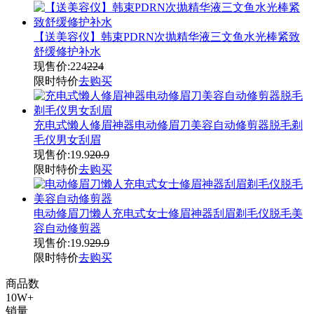
【送美容仪】韩束PDRN次抛精华液三文鱼水光棒紧致
舒缓修护补水
现售价:
224
224
限时特价
去购买
充电式懒人修眉神器电动修眉刀美容自动修剪器脱毛剃
毛仪男女刮眉
现售价:
19.9
20.9
限时特价
去购买
电动修眉刀懒人充电式女士修眉神器刮眉剃毛仪脱毛美
容自动修剪器
现售价:
19.9
29.9
限时特价
去购买
商品数
10W+
销量