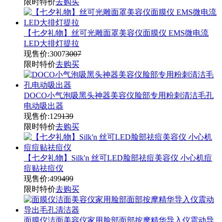
限时特价
去购买
【七夕礼物】丝可光雕面罩美容仪面膜仪 EMS微电流
LED大排灯提拉
现售价:
3007
3007
限时特价
去购买
DOCO小气泡吸黑头神器美容仪脸部专用粉刺清洁毛孔
电动吸出器
现售价:
129
139
限时特价
去购买
【七夕礼物】Silk'n 丝可LED脸部祛痘美容仪 小心机痘
痘贴祛痘仪
现售价:
499
499
限时特价
去购买
面膜仪洁面美容仪家用脸部面部按摩精华导入仪震动导