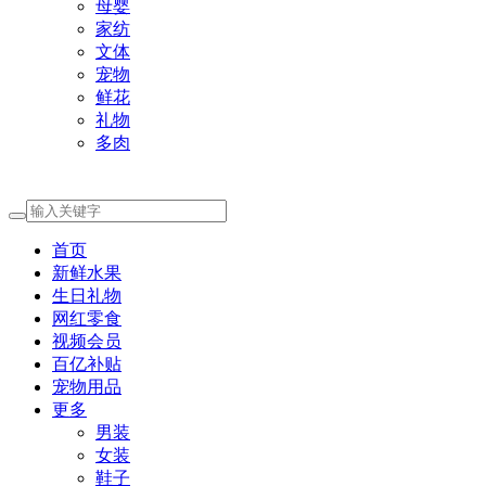
母婴
家纺
文体
宠物
鲜花
礼物
多肉
首页
新鲜水果
生日礼物
网红零食
视频会员
百亿补贴
宠物用品
更多
男装
女装
鞋子