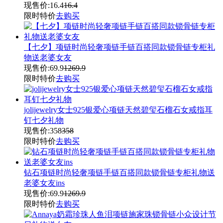
现售价:
16.4
16.4
限时特价
去购买
【七夕】项链时尚轻奢项链手链百搭同款锁骨链专柜礼
物送老婆女友
现售价:
69.9
1269.9
限时特价
去购买
jolijewelry女士925银爱心项链天然碧玺石榴石女戒指耳
钉七夕礼物
现售价:
358
358
限时特价
去购买
钻石项链时尚轻奢项链手链百搭同款锁骨链专柜礼物送
老婆女友ins
现售价:
69.9
1269.9
限时特价
去购买