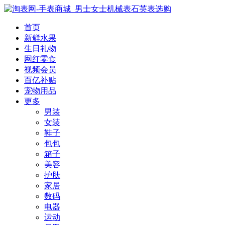
首页
新鲜水果
生日礼物
网红零食
视频会员
百亿补贴
宠物用品
更多
男装
女装
鞋子
包包
箱子
美容
护肤
家居
数码
电器
运动