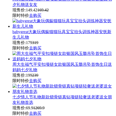
夕礼物送女友
现售价:
149.42
169.42
限时特价
去购买
babygreat大象玩偶躲猫猫玩具宝宝抬头训练神器安抚新
生儿礼物
现售价:
179
319
限时特价
去购买
周大生福气平安扣项链女款银国风玉髓吊坠首饰生日送
妈妈七夕礼物
现售价:
199
239
限时特价
去购买
七夕情人节礼物新款锁骨链真钻项链轻奢送老婆送女朋
友礼物首选
现售价:
69.9
1269.9
限时特价
去购买