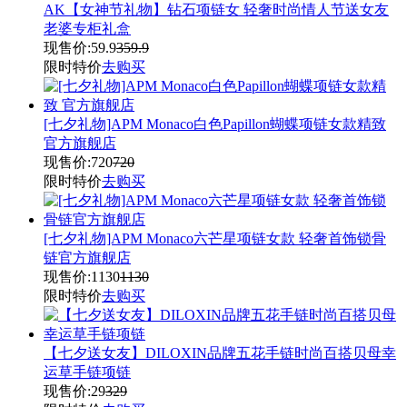
AK【女神节礼物】钻石项链女 轻奢时尚情人节送女友
老婆专柜礼盒
现售价:
59.9
359.9
限时特价
去购买
[七夕礼物]APM Monaco白色Papillon蝴蝶项链女款精致
官方旗舰店
现售价:
720
720
限时特价
去购买
[七夕礼物]APM Monaco六芒星项链女款 轻奢首饰锁骨
链官方旗舰店
现售价:
1130
1130
限时特价
去购买
【七夕送女友】DILOXIN品牌五花手链时尚百搭贝母幸
运草手链项链
现售价:
29
329