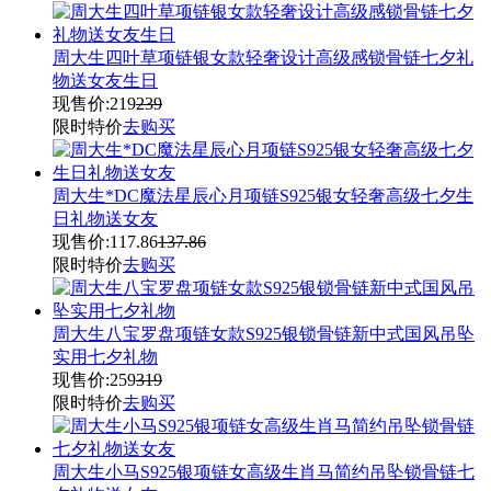
周大生四叶草项链银女款轻奢设计高级感锁骨链七夕礼
物送女友生日
现售价:
219
239
限时特价
去购买
周大生*DC魔法星辰心月项链S925银女轻奢高级七夕生
日礼物送女友
现售价:
117.86
137.86
限时特价
去购买
周大生八宝罗盘项链女款S925银锁骨链新中式国风吊坠
实用七夕礼物
现售价:
259
319
限时特价
去购买
周大生小马S925银项链女高级生肖马简约吊坠锁骨链七