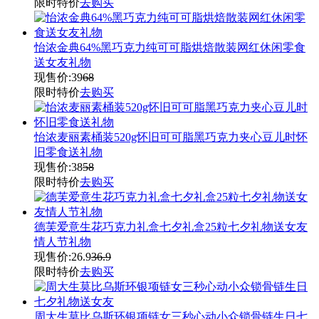
限时特价
去购买
怡浓金典64%黑巧克力纯可可脂烘焙散装网红休闲零食
送女友礼物
现售价:
39
68
限时特价
去购买
怡浓麦丽素桶装520g怀旧可可脂黑巧克力夹心豆儿时怀
旧零食送礼物
现售价:
38
58
限时特价
去购买
德芙爱意生花巧克力礼盒七夕礼盒25粒七夕礼物送女友
情人节礼物
现售价:
26.9
36.9
限时特价
去购买
周大生莫比乌斯环银项链女三秒心动小众锁骨链生日七