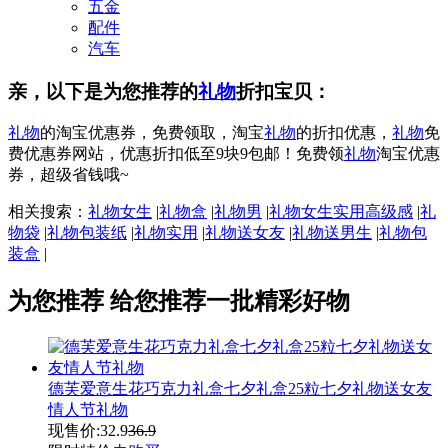
五金
配件
汽车
亲，以下是为您推荐的
礼物
折扣宝贝：
礼物
的淘宝优惠券，免费领取，淘宝
礼物
的折扣优惠，
礼物
免
费优惠券网站，优惠折扣低至9块9包邮！免费领
礼物
淘宝优惠
券，超级省钱哦~
相关搜索：
礼物女生
|
礼物盒
|
礼物男
|
礼物女生实用高级感
|
礼
物袋
|
礼物包装纸
|
礼物实用
|
礼物送女友
|
礼物送男生
|
礼物包
装盒
|
为您推荐
给您推荐一批精彩好物
德芙爱意生花巧克力礼盒七夕礼盒25粒七夕礼物送女友
情人节礼物
现售价:
32.9
36.9