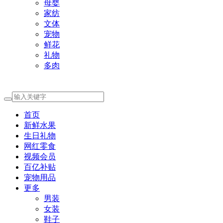
母婴
家纺
文体
宠物
鲜花
礼物
多肉
首页
新鲜水果
生日礼物
网红零食
视频会员
百亿补贴
宠物用品
更多
男装
女装
鞋子