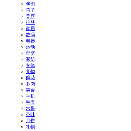
包包
箱子
美容
护肤
家居
数码
电器
运动
母婴
家纺
文体
宠物
鲜花
多肉
美食
手机
手表
水果
茶叶
月饼
礼物