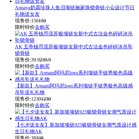
Annaya奶霜珍珠人鱼泪项链施家珠锁骨链小众设计节日
礼物送女友
现售价:
150
150
限时特价
去购买
AK 五帝钱币流苏银项链女新中式古法金色碎碎冰吊坠
锁骨链
现售价:
39.9
239.9
限时特价
去购买
【新款】Armani阿玛尼logo系列项链手链男银色高级感
吊坠送礼礼物
现售价:
1230
1230
限时特价
去购买
【七夕送女友】新加坡项链925银锁骨链女潮气质设计感
生日礼物AK
现售价:
38
338