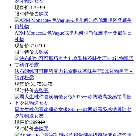
夕礼物送女友
现售价:
179
199
限时特价
去购买
APM Monaco白色Vague戒指几何时尚优雅指环叠戴生日
礼物
现售价:
710
710
限时特价
去购买
法布朗纯可可脂巧克力礼盒装抹茶味生巧520礼物黑巧甘
纳许松露
现售价:
31.75
31.75
限时特价
去购买
周大生桃你喜欢项链女银S925一款两戴高级感锁骨链七
夕礼物送女友
现售价:
299
319
限时特价
去购买