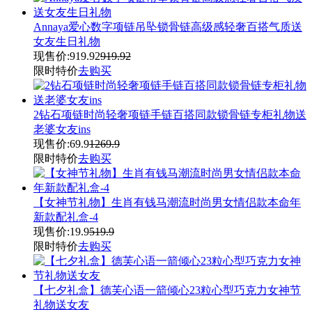
Annaya爱心数字项链吊坠锁骨链高级感轻奢百搭气质送
女友生日礼物
现售价:
919.92
919.92
限时特价
去购买
2钻石项链时尚轻奢项链手链百搭同款锁骨链专柜礼物送
老婆女友ins
现售价:
69.9
1269.9
限时特价
去购买
【女神节礼物】生肖有钱马潮流时尚男女情侣款本命年
新款配礼盒-4
现售价:
19.9
519.9
限时特价
去购买
【七夕礼盒】德芙心语一箭倾心23粒心型巧克力女神节
礼物送女友