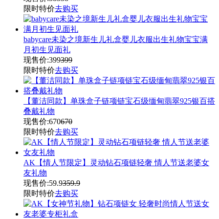
限时特价
去购买
babycare未染之境新生儿礼盒婴儿衣服出生礼物宝宝满
月初生见面礼
现售价:
399
399
限时特价
去购买
【董洁同款】单珠盒子链项链宝石级缅甸翡翠925银百搭
叠戴礼物
现售价:
670
670
限时特价
去购买
AK【情人节限定】灵动钻石项链轻奢 情人节送老婆女
友礼物
现售价:
59.9
359.9
限时特价
去购买