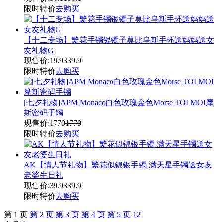
限时特价
去购买
【十二专场】繁花手镯银镯子莫比乌斯手环送妈妈送女
友礼物G
现售价:
19.9
339.9
限时特价
去购买
[七夕礼物]APM Monaco白色玫瑰金色Morse TOI MOI摩
斯密码手镯
现售价:
1770
1770
限时特价
去购买
AK【情人节礼物】繁花似锦银手镯 满天星手镯送女友
老婆生日礼
现售价:
39.9
339.9
限时特价
去购买
第
1
页
第
2
页
第
3
页
第
4
页
第
5
页
12