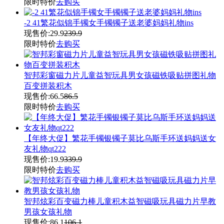
限时特价
去购买
-2 41繁花似锦手镯女手镯镯子送老婆妈妈礼物ins
现售价:
29.9
239.9
限时特价
去购买
智邦彩窗磁力片儿童益智玩具男女孩磁铁吸贴拼图礼物
百变拼装积木
现售价:
66.5
86.5
限时特价
去购买
【年终大促】繁花手镯银镯子莫比乌斯手环送妈妈送女
友礼物qt222
现售价:
19.9
339.9
限时特价
去购买
智邦炫彩百变磁力棒儿童积木益智磁吸玩具磁力片早教
男孩女孩礼物
现售价:
86.1
106.1