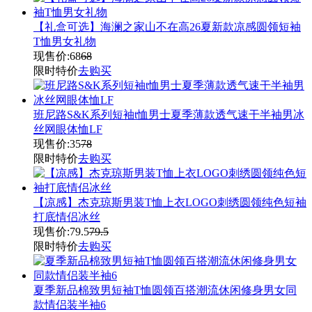
【礼盒可选】海澜之家山不在高26夏新款凉感圆领短袖
T恤男女礼物
现售价:
68
68
限时特价
去购买
班尼路S&K系列短袖t恤男士夏季薄款透气速干半袖男冰
丝网眼体恤LF
现售价:
35
78
限时特价
去购买
【凉感】杰克琼斯男装T恤上衣LOGO刺绣圆领纯色短袖
打底情侣冰丝
现售价:
79.5
79.5
限时特价
去购买
夏季新品棉致男短袖T恤圆领百搭潮流休闲修身男女同
款情侣装半袖6