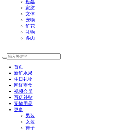
母婴
家纺
文体
宠物
鲜花
礼物
多肉
首页
新鲜水果
生日礼物
网红零食
视频会员
百亿补贴
宠物用品
更多
男装
女装
鞋子