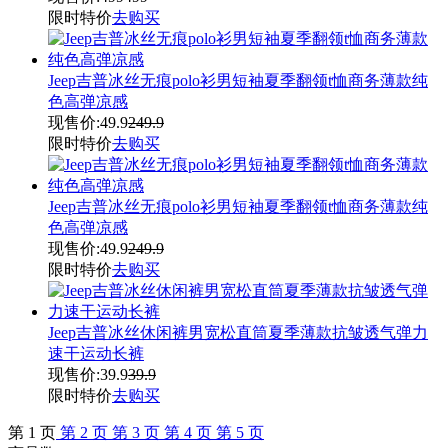
限时特价
去购买
Jeep吉普冰丝无痕polo衫男短袖夏季翻领t恤商务薄款纯
色高弹凉感
现售价:
49.9
249.9
限时特价
去购买
Jeep吉普冰丝无痕polo衫男短袖夏季翻领t恤商务薄款纯
色高弹凉感
现售价:
49.9
249.9
限时特价
去购买
Jeep吉普冰丝休闲裤男宽松直筒夏季薄款抗皱透气弹力
速干运动长裤
现售价:
39.9
39.9
限时特价
去购买
第
1
页
第
2
页
第
3
页
第
4
页
第
5
页