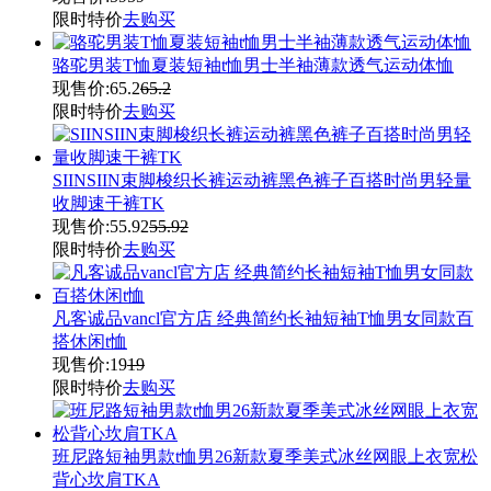
限时特价
去购买
骆驼男装T恤夏装短袖t恤男士半袖薄款透气运动体恤
现售价:
65.2
65.2
限时特价
去购买
SIINSIIN束脚梭织长裤运动裤黑色裤子百搭时尚男轻量
收脚速干裤TK
现售价:
55.92
55.92
限时特价
去购买
凡客诚品vancl官方店 经典简约长袖短袖T恤男女同款百
搭休闲t恤
现售价:
19
19
限时特价
去购买
班尼路短袖男款t恤男26新款夏季美式冰丝网眼上衣宽松
背心坎肩TKA