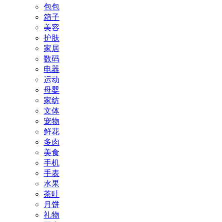
包包
箱子
美容
护肤
家居
数码
电器
运动
母婴
家纺
文体
宠物
鲜花
多肉
美食
手机
手表
水果
茶叶
月饼
礼物