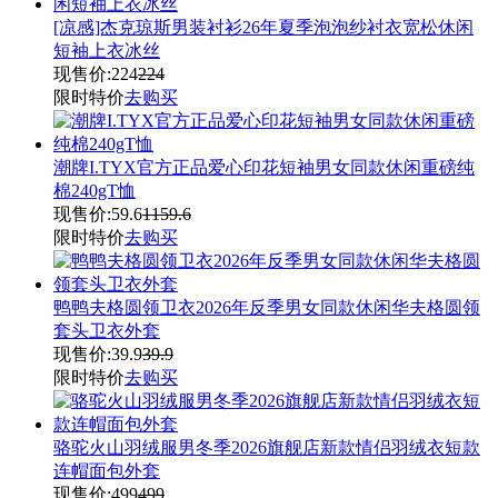
[凉感]杰克琼斯男装衬衫26年夏季泡泡纱衬衣宽松休闲
短袖上衣冰丝
现售价:
224
224
限时特价
去购买
潮牌I.TYX官方正品爱心印花短袖男女同款休闲重磅纯
棉240gT恤
现售价:
59.6
1159.6
限时特价
去购买
鸭鸭夫格圆领卫衣2026年反季男女同款休闲华夫格圆领
套头卫衣外套
现售价:
39.9
39.9
限时特价
去购买
骆驼火山羽绒服男冬季2026旗舰店新款情侣羽绒衣短款
连帽面包外套
现售价:
499
499