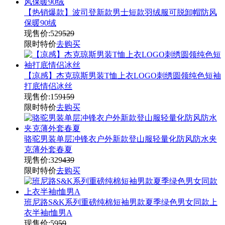
【热销爆款】波司登新款男士短款羽绒服可脱卸帽防风
保暖90绒
现售价:
529
529
限时特价
去购买
【凉感】杰克琼斯男装T恤上衣LOGO刺绣圆领纯色短袖
打底情侣冰丝
现售价:
159
159
限时特价
去购买
骆驼男装单层冲锋衣户外新款登山服轻量化防风防水夹
克薄外套春夏
现售价:
329
439
限时特价
去购买
班尼路S&K系列重磅纯棉短袖男款夏季绿色男女同款上
衣半袖t恤男A
现售价:
59
59