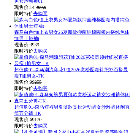
男女运动裤01
现售价:
14.9
99.9
限时特价
去购买
森马白色t恤上衣男女26夏新款抑菌纯棉圆领内搭纯色体
恤男士短袖t
现售价:
39
39
限时特价
去购买
超值购01-森马潮流印花T恤2026宽松圆领针织衫百搭显
瘦T恤男女-TK
现售价:
99
255
限时特价
去购买
超值购01-森马短裤男夏薄款宽松运动裤女沙滩裤休闲直
筒五分裤-TK
现售价:
69
170
限时特价
去购买