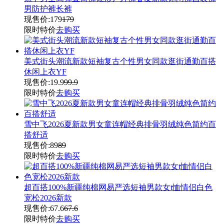
男防护裤长裤
现售价:
179
179
限时特价
去购买
美式街头潮流新款短袖复古个性男女同款逛街通勤百搭
休闲上衣YF
现售价:
19.9
99.9
限时特价
去购买
雪中飞2026夏新款男女童连帽经典排骨羽绒纯色简约百
搭舒适
现售价:
89
89
限时特价
去购买
超百搭100%新疆纯棉网易严选短袖男款女t恤情侣白色
宽松2026新款
现售价:
67.6
67.6
限时特价
去购买