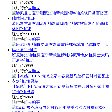
现售价:
35
78
限时特价
去购买
港风复古夏季潮流短袖新款圆领半袖柔软日常百搭基础
休闲T恤LF
现售价:
29.9
99.9
限时特价
去购买
班尼路短袖t恤男夏季新款重磅纯棉藏青色体恤男士大码
正肩半袖LF
现售价:
59
59
限时特价
去购买
【凉感】HLA/海澜之家26春夏新马踏祥云时尚圆领上衣
短袖T恤男装
现售价:
68
68
限时特价
去购买