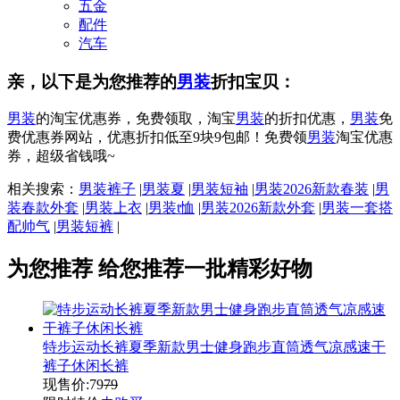
五金
配件
汽车
亲，以下是为您推荐的
男装
折扣宝贝：
男装
的淘宝优惠券，免费领取，淘宝
男装
的折扣优惠，
男装
免
费优惠券网站，优惠折扣低至9块9包邮！免费领
男装
淘宝优惠
券，超级省钱哦~
相关搜索：
男装裤子
|
男装夏
|
男装短袖
|
男装2026新款春装
|
男
装春款外套
|
男装上衣
|
男装t恤
|
男装2026新款外套
|
男装一套搭
配帅气
|
男装短裤
|
为您推荐
给您推荐一批精彩好物
特步运动长裤夏季新款男士健身跑步直筒透气凉感速干
裤子休闲长裤
现售价:
79
79