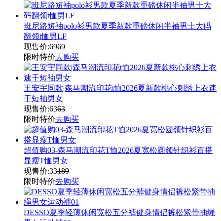
班尼路短袖polo衫男款夏季新款重磅休闲半袖男士大码
翻领t恤男LF
现售价:
69
69
限时特价
去购买
王安宇同款|森马潮流印花t恤2026夏新款桃心刺绣上衣速
干短袖男女
现售价:
63
63
限时特价
去购买
超值购03-森马潮流印花T恤2026夏宽松圆领针织衫百搭
显瘦T恤男女
现售价:
33
189
限时特价
去购买
DESSO夏季轻薄休闲宽松五分裤健身情侣裤松紧带抽绳