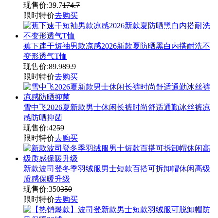
现售价:
39.7
174.7
限时特价
去购买
蕉下速干短袖男款凉感2026新款夏防晒黑白内搭耐洗不
变形透气T恤
现售价:
89.9
89.9
限时特价
去购买
雪中飞2026夏新款男士休闲长裤时尚舒适通勤冰丝裤凉
感防晒抑菌
现售价:
42
59
限时特价
去购买
新款波司登冬季羽绒服男士短款百搭可拆卸帽休闲高级
质感保暖升级
现售价:
350
350
限时特价
去购买