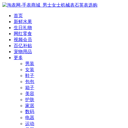
首页
新鲜水果
生日礼物
网红零食
视频会员
百亿补贴
宠物用品
更多
男装
女装
鞋子
包包
箱子
美容
护肤
家居
数码
电器
运动