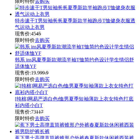
限时特价
去购买
特步速干T男短袖爸爸夏季新款半袖跑步T恤健身衣服透
气运动上衣男
现售价:
45
45
限时特价
去购买
韩系 ins风夏季新款潮流半袖T恤简约色设计学生情侣舒
适体恤YF
现售价:
19.9
99.9
限时特价
去购买
[纯棉]网易严选白色t恤男夏季短袖薄款上衣女纯色打底
衫内搭小白T
现售价:
73
117
限时特价
去购买
蕉下男士高弹直筒裤锥形户外裤春夏新款休闲裤西装裤