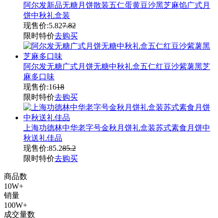
阿尔发新品无糖月饼散装五仁蛋黄豆沙黑芝麻馅广式月
饼中秋礼盒装
现售价:
5.82
7.82
限时特价
去购买
阿尔发无糖广式月饼无糖中秋礼盒五仁红豆沙紫薯黑芝
麻多口味
现售价:
16
18
限时特价
去购买
上海功德林中华老字号金秋月饼礼盒装苏式素食月饼中
秋送礼佳品
现售价:
85.2
85.2
限时特价
去购买
商品数
10W+
销量
100W+
成交量数