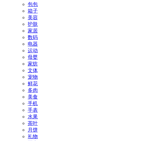
包包
箱子
美容
护肤
家居
数码
电器
运动
母婴
家纺
文体
宠物
鲜花
多肉
美食
手机
手表
水果
茶叶
月饼
礼物