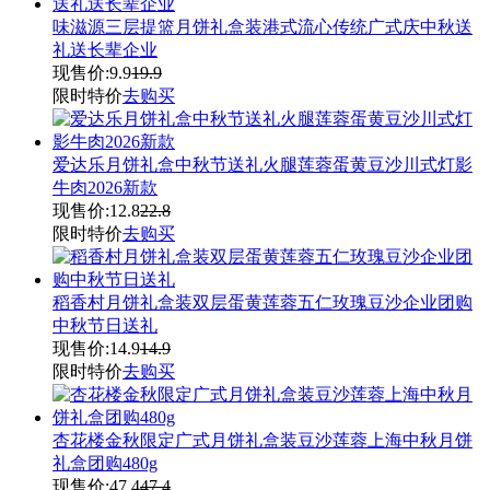
味滋源三层提篮月饼礼盒装港式流心传统广式庆中秋送
礼送长辈企业
现售价:
9.9
19.9
限时特价
去购买
爱达乐月饼礼盒中秋节送礼火腿莲蓉蛋黄豆沙川式灯影
牛肉2026新款
现售价:
12.8
22.8
限时特价
去购买
稻香村月饼礼盒装双层蛋黄莲蓉五仁玫瑰豆沙企业团购
中秋节日送礼
现售价:
14.9
14.9
限时特价
去购买
杏花楼金秋限定广式月饼礼盒装豆沙莲蓉上海中秋月饼
礼盒团购480g
现售价:
47.4
47.4