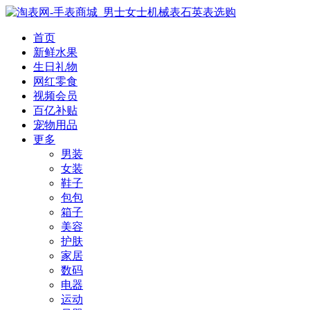
首页
新鲜水果
生日礼物
网红零食
视频会员
百亿补贴
宠物用品
更多
男装
女装
鞋子
包包
箱子
美容
护肤
家居
数码
电器
运动