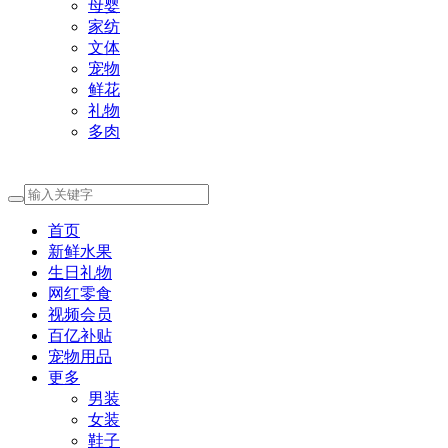
母婴
家纺
文体
宠物
鲜花
礼物
多肉
首页
新鲜水果
生日礼物
网红零食
视频会员
百亿补贴
宠物用品
更多
男装
女装
鞋子