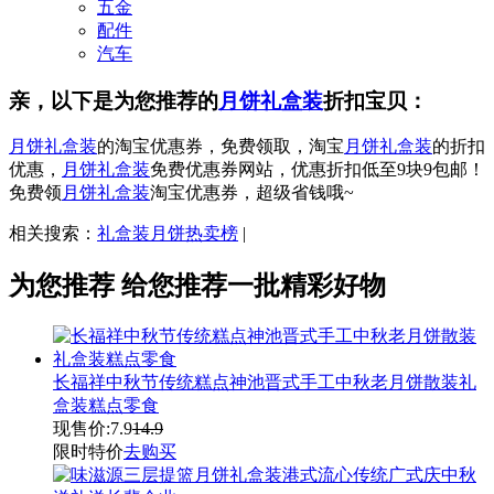
五金
配件
汽车
亲，以下是为您推荐的
月饼礼盒装
折扣宝贝：
月饼礼盒装
的淘宝优惠券，免费领取，淘宝
月饼礼盒装
的折扣
优惠，
月饼礼盒装
免费优惠券网站，优惠折扣低至9块9包邮！
免费领
月饼礼盒装
淘宝优惠券，超级省钱哦~
相关搜索：
礼盒装月饼热卖榜
|
为您推荐
给您推荐一批精彩好物
长福祥中秋节传统糕点神池晋式手工中秋老月饼散装礼
盒装糕点零食
现售价:
7.9
14.9
限时特价
去购买