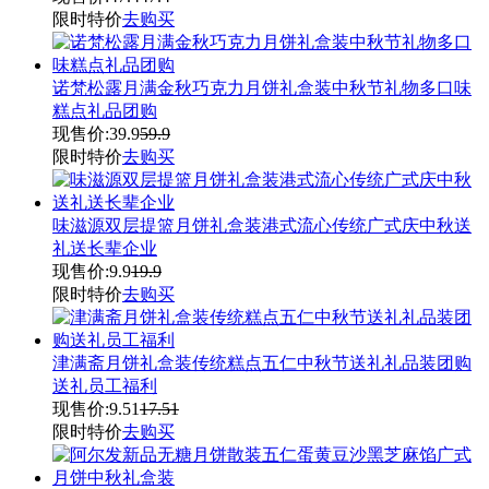
限时特价
去购买
诺梵松露月满金秋巧克力月饼礼盒装中秋节礼物多口味
糕点礼品团购
现售价:
39.9
59.9
限时特价
去购买
味滋源双层提篮月饼礼盒装港式流心传统广式庆中秋送
礼送长辈企业
现售价:
9.9
19.9
限时特价
去购买
津满斋月饼礼盒装传统糕点五仁中秋节送礼礼品装团购
送礼员工福利
现售价:
9.51
17.51
限时特价
去购买